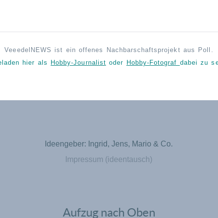
VeeedelNEWS ist ein offenes Nachbarschaftsprojekt aus Poll.
eladen hier als
Hobby-Journalist
oder
Hobby-Fotograf
dabei zu se
Ideengeber: Ingrid, Jens, Mario & Co.
Impressum (ideentausch)
Aufzug nach Oben