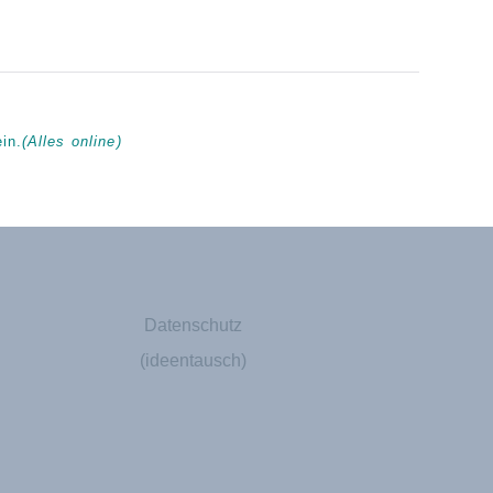
in.
(Alles online)
Datenschutz
(ideentausch)