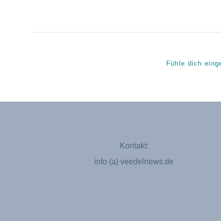
Fühle dich eing
Kontakt:
info (a) veedelnews.de