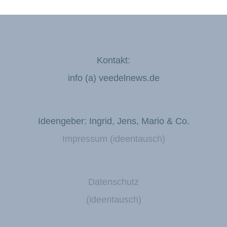
Kontakt:
info (a) veedelnews.de
Ideengeber: Ingrid, Jens, Mario & Co.
Impressum (ideentausch)
Datenschutz
(ideentausch)