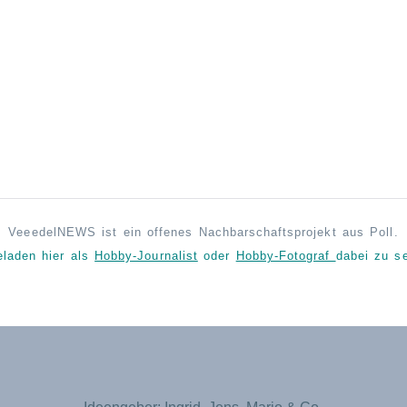
VeeedelNEWS ist ein offenes Nachbarschaftsprojekt aus Poll.
eladen hier als
Hobby-Journalist
oder
Hobby-Fotograf
dabei zu se
Ideengeber: Ingrid, Jens, Mario & Co.