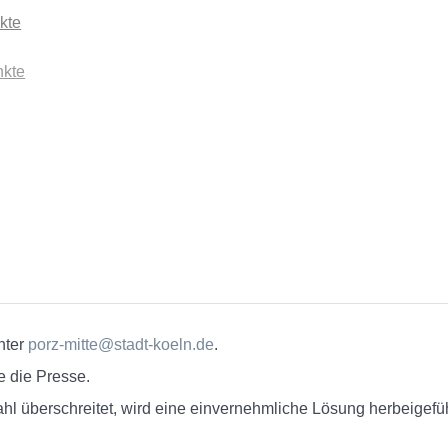
kte
nkte
nter
porz-mitte@stadt-koeln.de
.
e die Presse.
ahl überschreitet, wird eine einvernehmliche Lösung herbeigefüh