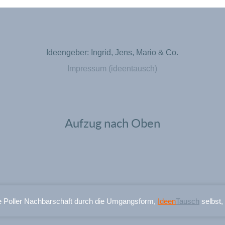
Ideengeber: Ingrid, Jens, Mario & Co.
Impressum (ideentausch)
Aufzug nach Oben
e Poller Nachbarschaft durch die Umgangsform,
Ideen
Tausch
selbst,