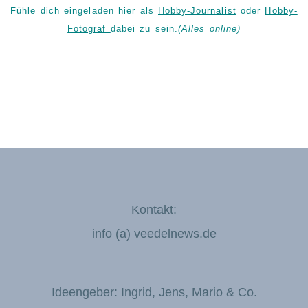
Fühle dich eingeladen hier als
Hobby-Journalist
oder
Hobby-
Fotograf
dabei zu sein.
(Alles online)
Kontakt:
info (a) veedelnews.de
Ideengeber: Ingrid, Jens, Mario & Co.