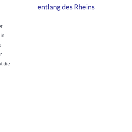
entlang des Rheins
on
 in
e
r
t die