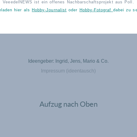
VeeedelNEWS ist ein offenes Nachbarschaftsprojekt aus Poll.
eladen hier als
Hobby-Journalist
oder
Hobby-Fotograf
dabei zu se
Ideengeber: Ingrid, Jens, Mario & Co.
Impressum (ideentausch)
Aufzug nach Oben