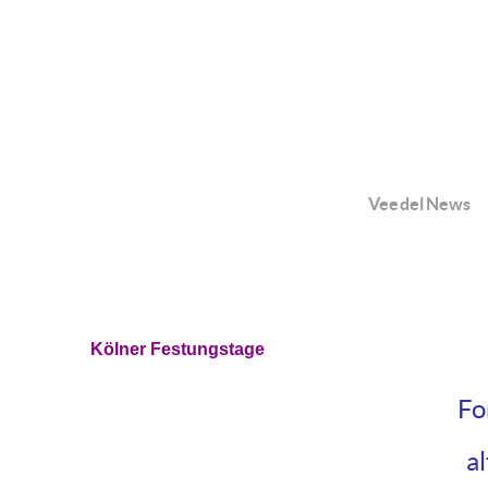
Veedel News
Kölner Festungstage
Fo
a