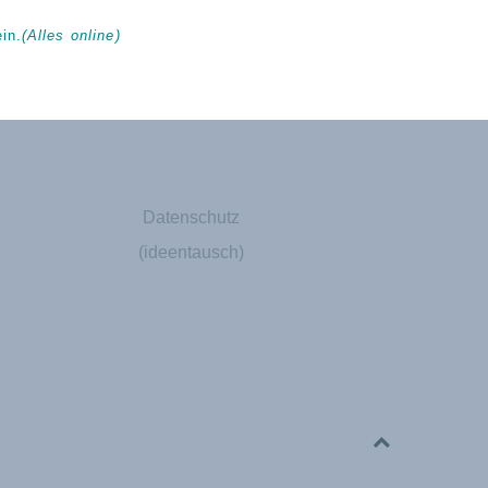
in.
(Alles online)
Datenschutz
(ideentausch)