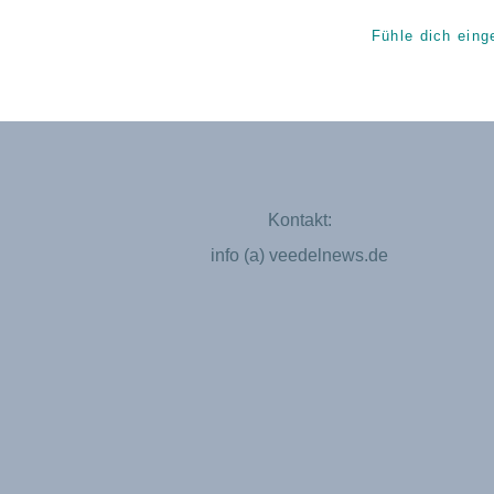
Fühle dich eing
Kontakt:
info (a) veedelnews.de