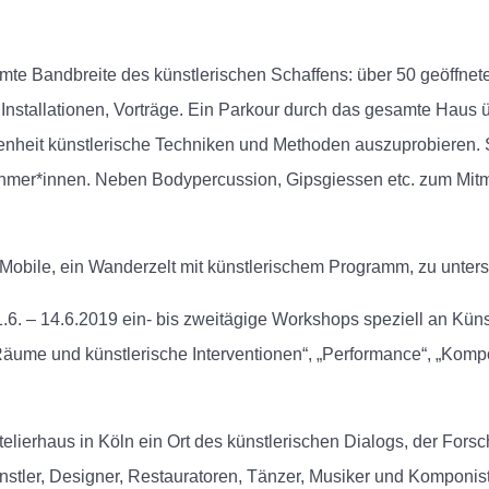
te Bandbreite des künstlerischen Schaffens: über 50 geöffnete
 Installationen, Vorträge. Ein Parkour durch das gesamte Haus
enheit künstlerische Techniken und Methoden auszuprobieren. So
ehmer*innen. Neben Bodypercussion, Gipsgiessen etc. zum Mit
 Mobile, ein Wanderzelt mit künstlerischem Programm, zu unte
 1.6. – 14.6.2019 ein- bis zweitägige Workshops speziell an Kün
Räume und künstlerische Interventionen“, „Performance“, „Kompos
Atelierhaus in Köln ein Ort des künstlerischen Dialogs, der For
nstler, Designer, Restauratoren, Tänzer, Musiker und Komponis