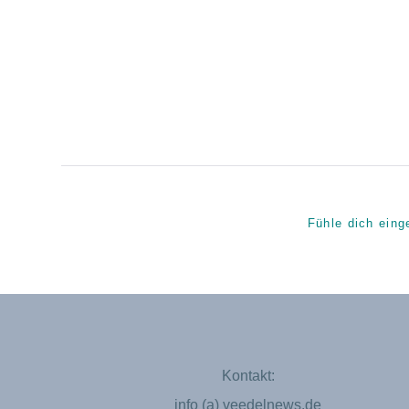
Fühle dich eing
Kontakt:
info (a) veedelnews.de