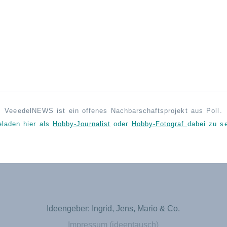
VeeedelNEWS ist ein offenes Nachbarschaftsprojekt aus Poll.
eladen hier als
Hobby-Journalist
oder
Hobby-Fotograf
dabei zu se
Ideengeber: Ingrid, Jens, Mario & Co.
Impressum (ideentausch)