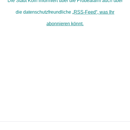
Die Stadt Köln informiert über die Probealarm auch über
die datenschutzfreundliche
„RSS-Feed“, was Ihr
abonnieren könnt.