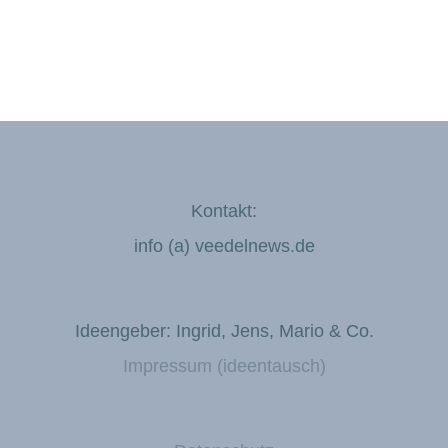
Kontakt:
info (a) veedelnews.de
Ideengeber: Ingrid, Jens, Mario & Co.
Impressum (ideentausch)