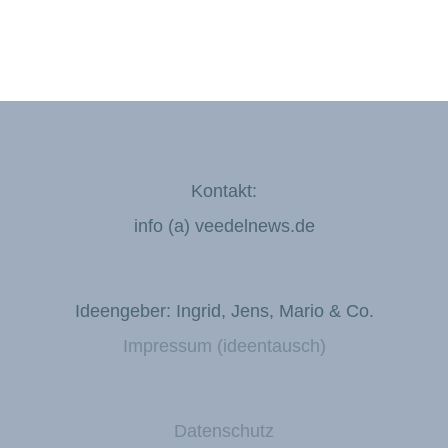
Kontakt:
info (a) veedelnews.de
Ideengeber: Ingrid, Jens, Mario & Co.
Impressum (ideentausch)
Datenschutz