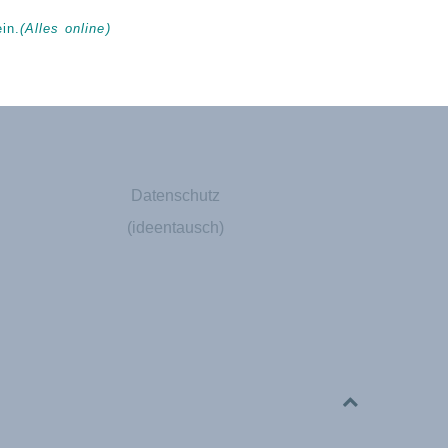
in.
(Alles online)
Datenschutz
(ideentausch)