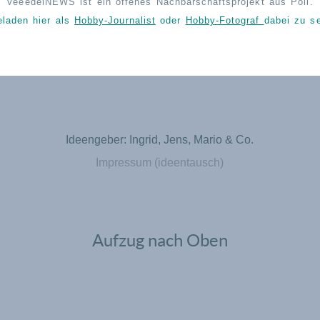
VeeedelNEWS ist ein offenes Nachbarschaftsprojekt aus Poll.
eladen hier als
Hobby-Journalist
oder
Hobby-Fotograf
dabei zu se
Ideengeber: Ingrid, Jens, Mario & Co.
Impressum (ideentausch)
Aufzug nach Oben