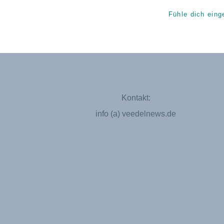
Fühle dich eing
Kontakt:
info (a) veedelnews.de