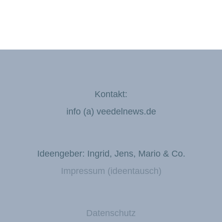
Kontakt:
info (a) veedelnews.de
Ideengeber: Ingrid, Jens, Mario & Co.
Impressum (ideentausch)
Datenschutz