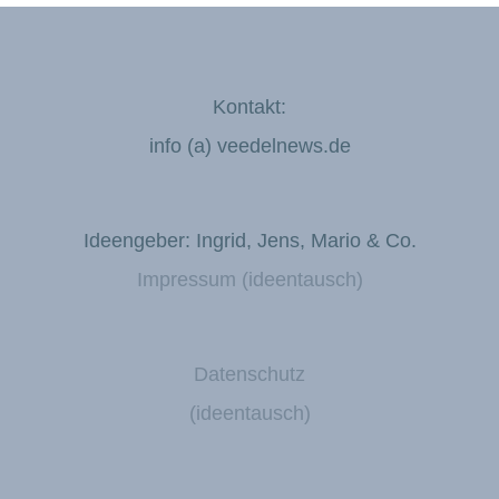
Kontakt:
info (a) veedelnews.de
Ideengeber: Ingrid, Jens, Mario & Co.
Impressum (ideentausch)
Datenschutz
(ideentausch)