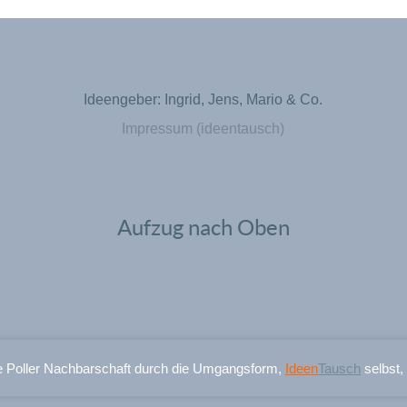
Ideengeber: Ingrid, Jens, Mario & Co.
Impressum (ideentausch)
Aufzug nach Oben
e Poller Nachbarschaft durch die Umgangsform,
Ideen
Tausch
selbst,