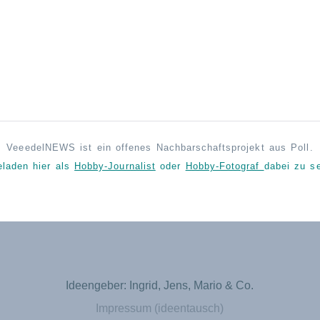
VeeedelNEWS ist ein offenes Nachbarschaftsprojekt aus Poll.
eladen hier als
Hobby-Journalist
oder
Hobby-Fotograf
dabei zu se
Ideengeber: Ingrid, Jens, Mario & Co.
Impressum (ideentausch)