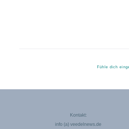
Fühle dich eing
Kontakt:
info (a) veedelnews.de