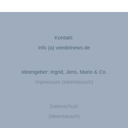
Kontakt:
info (a) veedelnews.de
Ideengeber: Ingrid, Jens, Mario & Co.
Impressum (ideentausch)
Datenschutz
(ideentausch)