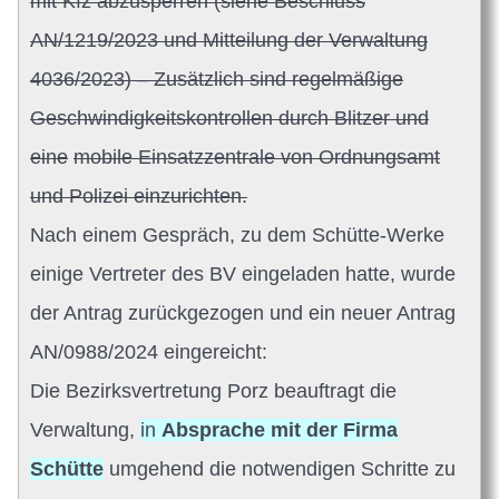
mit Kfz abzusperren (siehe Beschluss
AN/1219/2023 und Mitteilung der Verwaltung
4036/2023) – Zusätzlich sind regelmäßige
Geschwindigkeitskontrollen durch Blitzer und
eine
mobile Einsatzzentrale von Ordnungsamt
und Polizei einzurichten.
Nach einem Gespräch, zu dem Schütte-Werke
einige Vertreter des BV eingeladen hatte, wurde
der Antrag zurückgezogen und ein neuer Antrag
AN/0988/2024 eingereicht:
Die Bezirksvertretung Porz beauftragt die
Verwaltung,
in
Absprache mit der Firma
Schütte
umgehend die notwendigen Schritte zu