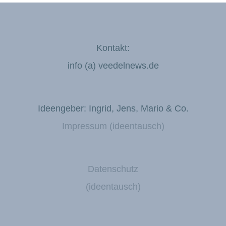
Kontakt:
info (a) veedelnews.de
Ideengeber: Ingrid, Jens, Mario & Co.
Impressum (ideentausch)
Datenschutz
(ideentausch)