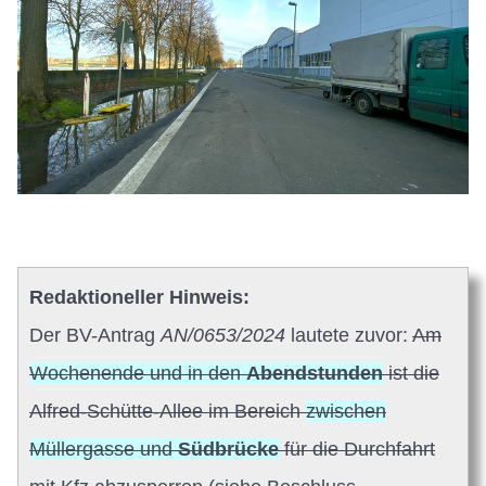
Redaktioneller Hinweis:
Der BV-Antrag
AN/0653/2024
lautete zuvor:
Am
Wochenende und in den
Abendstunden
ist die
Alfred-Schütte-Allee im
Bereich
zwischen
Müllergasse und
Südbrücke
für die Durchfahrt