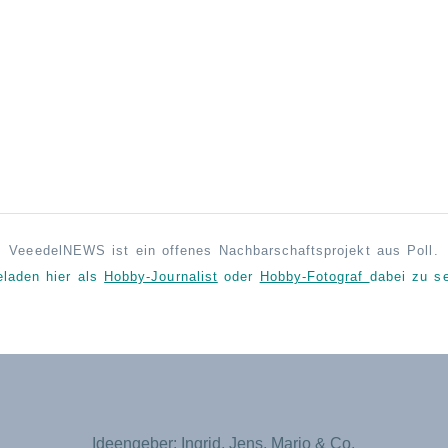
VeeedelNEWS ist ein offenes Nachbarschaftsprojekt aus Poll.
eladen hier als
Hobby-Journalist
oder
Hobby-Fotograf
dabei zu se
Ideengeber: Ingrid, Jens, Mario & Co.