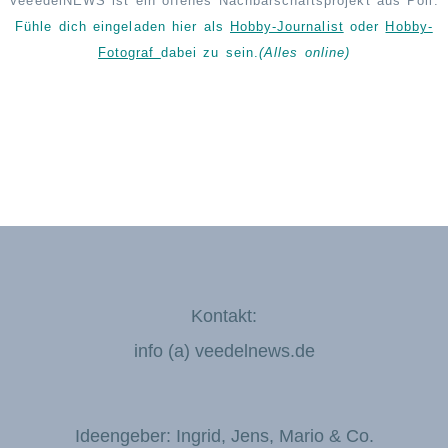
VeeedelNEWS ist ein offenes Nachbarschaftsprojekt aus Poll.
Fühle dich eingeladen hier als
Hobby-Journalist
oder
Hobby-
Fotograf
dabei zu sein.
(Alles online)
Kontakt:
info (a) veedelnews.de
Ideengeber: Ingrid, Jens, Mario & Co.