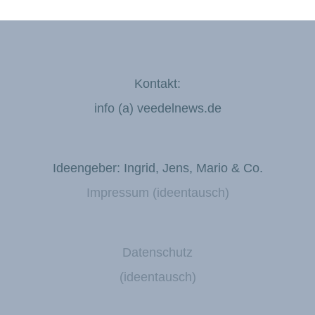
Kontakt:
info (a) veedelnews.de
Ideengeber: Ingrid, Jens, Mario & Co.
Impressum (ideentausch)
Datenschutz
(ideentausch)