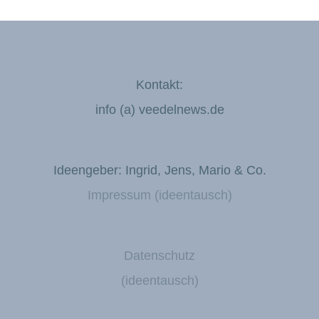
Kontakt:
info (a) veedelnews.de
Ideengeber: Ingrid, Jens, Mario & Co.
Impressum (ideentausch)
Datenschutz
(ideentausch)