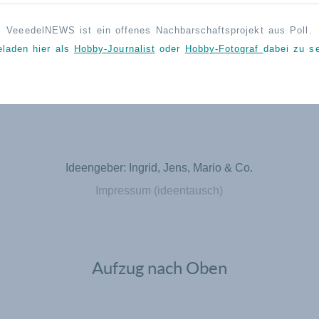
VeeedelNEWS ist ein offenes Nachbarschaftsprojekt aus Poll.
eladen hier als
Hobby-Journalist
oder
Hobby-Fotograf
dabei zu se
Ideengeber: Ingrid, Jens, Mario & Co.
Impressum (ideentausch)
Aufzug nach Oben