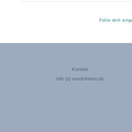
Fühle dich eing
Kontakt:
info (a) veedelnews.de