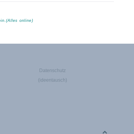
in.
(Alles online)
Datenschutz
(ideentausch)